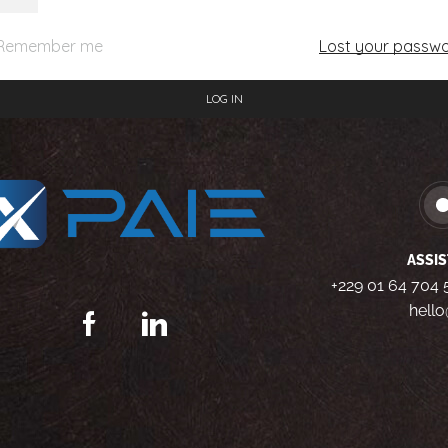
Remember me
Lost your passw
LOG IN
ASSIS
+229 01 64 704 
hell