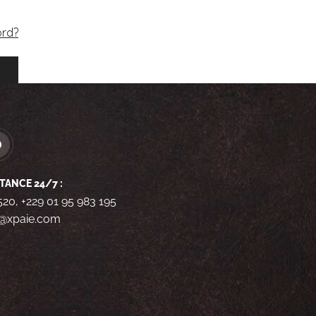
ord?
TANCE 24/7 :
520, +229 01 95 983 195
o@xpaie.com