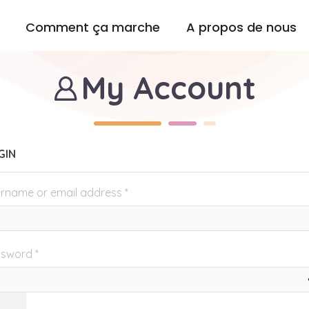
Comment ça marche
A propos de nous
My Account
GIN
rname or email address
*
ssword
*