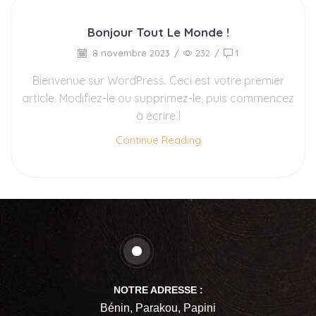
Bonjour Tout Le Monde !
8 novembre 2023
/
232
/
1
Bienvenue sur WordPress. Ceci est votre premier
article. Modifiez-le ou supprimez-le, puis commencez
à écrire !
Continue Reading
NOTRE ADRESSE :
Bénin, Parakou, Papini